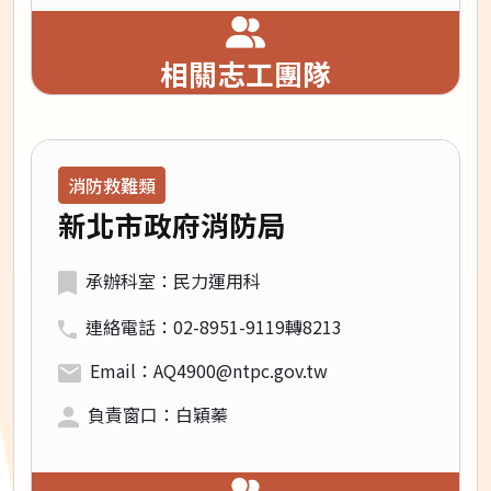
相關志工團隊
領域類別：
消防救難類
新北市政府消防局
承辦科室：民力運用科
連絡電話：02-8951-9119轉8213
Email：AQ4900@ntpc.gov.tw
負責窗口：白穎蓁