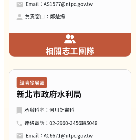
Email：AS1577@ntpc.gov.tw
負責窗口：鄭楚揚
相關志工團隊
領域類別：
經濟發展類
新北市政府水利局
承辦科室：河川計畫科
連絡電話：02-2960-3456轉5048
Email：AC6671@ntpc.gov.tw