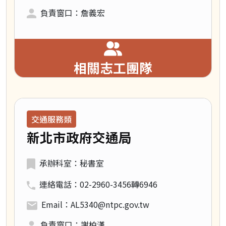
負責窗口：詹義宏
相關志工團隊
領域類別：
交通服務類
新北市政府交通局
承辦科室：秘書室
連絡電話：02-2960-3456轉6946
Email：AL5340@ntpc.gov.tw
負責窗口：謝柏漢