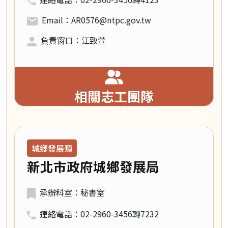
Email：AR0576@ntpc.gov.tw
負責窗口：江致萱
相關志工團隊
領域類別：
城鄉發展類
新北市政府城鄉發展局
承辦科室：秘書室
連絡電話：02-2960-3456轉7232