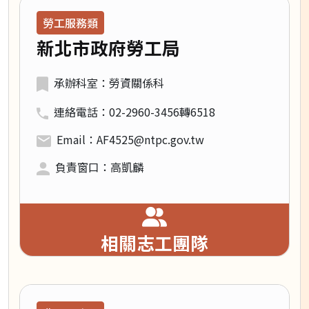
領域類別：
勞工服務類
新北市政府勞工局
承辦科室：勞資關係科
連絡電話：02-2960-3456轉6518
Email：AF4525@ntpc.gov.tw
負責窗口：高凱麟
相關志工團隊
領域類別：