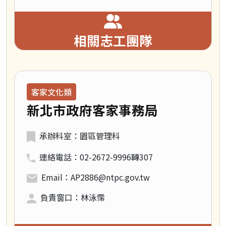
相關志工團隊
領域類別：
客家文化類
新北市政府客家事務局
承辦科室：園區管理科
連絡電話：02-2672-9996轉307
Email：AP2886@ntpc.gov.tw
負責窗口：林泳霈