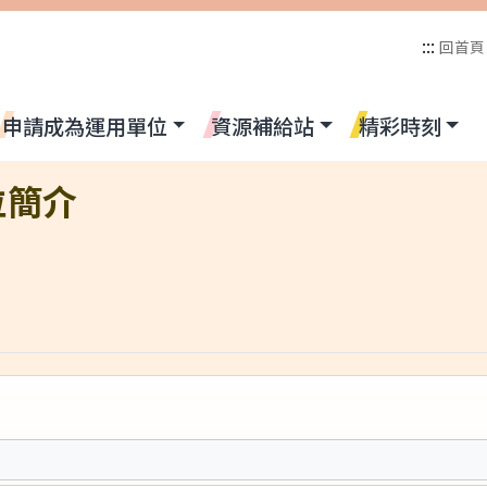
:::
回首頁
申請成為運用單位
資源補給站
精彩時刻
全站搜尋
位簡介