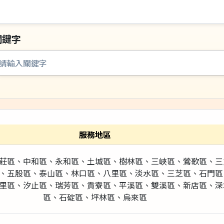
關鍵字
服務地區
莊區、中和區、永和區、土城區、樹林區、三峽區、鶯歌區、三
、五股區、泰山區、林口區、八里區、淡水區、三芝區、石門區
里區、汐止區、瑞芳區、貢寮區、平溪區、雙溪區、新店區、深
區、石碇區、坪林區、烏來區