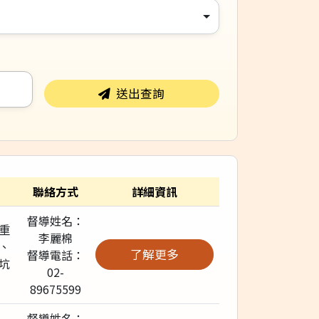
送出查詢
聯絡方式
詳細資訊
督導姓名：
重
李麗棉
、
了解更多
督導電話：
坑
02-
89675599
督導姓名：