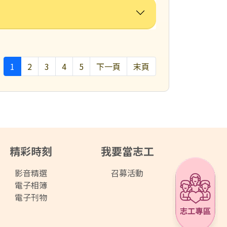
1
2
3
4
5
下一頁
末頁
精彩時刻
我要當志工
影音精選
召募活動
電子相簿
電子刊物