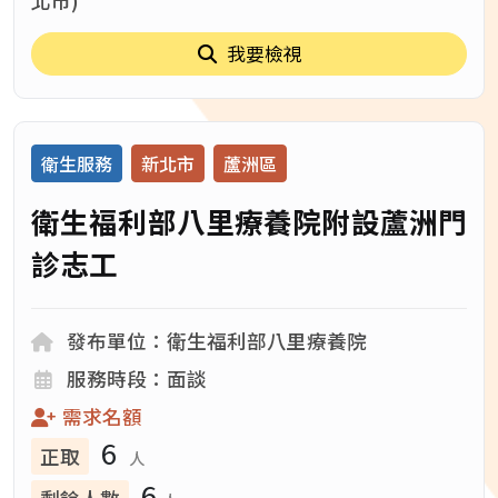
北市)
我要檢視
類別：
服務地區：
服務地區：
衛生服務
新北市
蘆洲區
衛生福利部八里療養院附設蘆洲門
診志工
發布單位：
發布單位：衛生福利部八里療養院
服務時段：
服務時段：面談
需求名額
6
正取
人
6