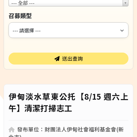
服
--- 全部 ---
務
召募類型
類
型
送出查詢
伊甸淡水草東公托【8/15 週六上
午】清潔打掃志工
發布單位：財團法人伊甸社會福利基金會(新