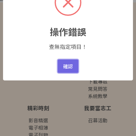
機關與運用單位簡介
訊息公告
目的事業主管機關
訊息公告
操作錯誤
運用單位介紹
教育訓練
活動報名
查無指定項目！
申請成為運用單位
資源補給站
確認
運用單位核備辦法
相關法規
申請成為運用單位
網站連結
下載專區
常見問答
系統教學
精彩時刻
我要當志工
影音精選
召募活動
電子相簿
電子刊物