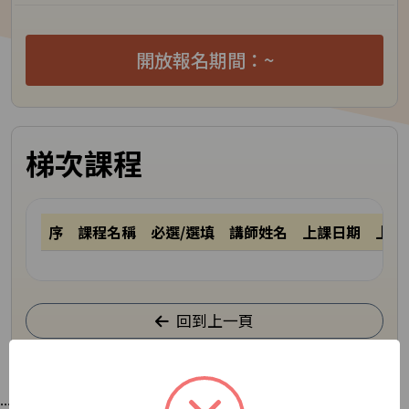
開放報名期間：~
梯次課程
序
課程名稱
必選/選填
講師姓名
上課日期
上課
回到上一頁
:::